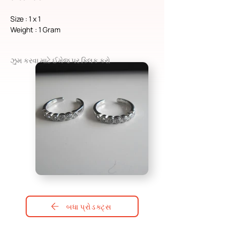
Size : 1 x 1
Weight : 1 Gram
ઝુમ કરવા માટે ઈમેજ પર ક્લિક કરો
બધા પ્રોડક્ટ્સ