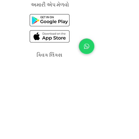
અમારી એપ મેળવો
ક્વિક લિંક્સ
નિયમો અને શરતો
ગોપનીયતા નીતિ
મદદ અને સહાયતા
મળતા રેહજો
નવીનતમ આગમન, વિશિષ્ટ ઑફર્સ અને આંતરિક
શૈલીની ટીપ્સ સાથે અપડેટ રહેવા માટે આજે જ
અમારા ન્યૂઝલેટર માટે સાઇન અપ કરો.