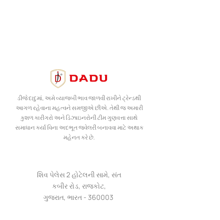
ડીજે દાદુમાં, અમે વ્યાજબી ભાવ જાળવી રાખીને ટ્રેન્ડથી
આગળ રહેવાના મહત્વને સમજીએ છીએ. તેથી જ અમારી
કુશળ કારીગરો અને ડિઝાઇનરોની ટીમ ગુણવત્તા સાથે
સમાધાન કર્યા વિના અદભૂત જ્વેલરી બનાવવા માટે અથાક
મહેનત કરે છે.
શિવ પેલેસ 2 હોટેલની સામે, સંત
કબીર રોડ, રાજકોટ,
ગુજરાત, ભારત - 360003