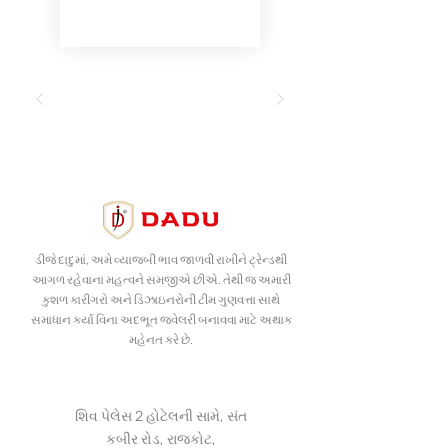
ડીજે દાદુમાં, અમે વ્યાજબી ભાવ જાળવી રાખીને ટ્રેન્ડથી
આગળ રહેવાના મહત્વને સમજીએ છીએ. તેથી જ અમારી
કુશળ કારીગરો અને ડિઝાઇનરોની ટીમ ગુણવત્તા સાથે
સમાધાન કર્યા વિના અદભૂત જ્વેલરી બનાવવા માટે અથાક
મહેનત કરે છે.
શિવ પેલેસ 2 હોટેલની સામે, સંત
કબીર રોડ, રાજકોટ,