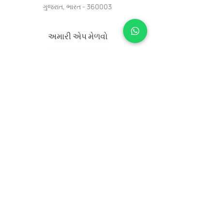
ગુજરાત, ભારત - 360003
અમારી એપ મેળવો
ક્વિક લિંક્સ
નિયમો અને શરતો
ગોપનીયતા નીતિ
મદદ અને સહાયતા
મળતા રેહજો
નવીનતમ આગમન, વિશિષ્ટ ઑફર્સ અને આંતરિક
શૈલીની ટીપ્સ સાથે અપડેટ રહેવા માટે આજે જ
અમારા ન્યૂઝલેટર માટે સાઇન અપ કરો.